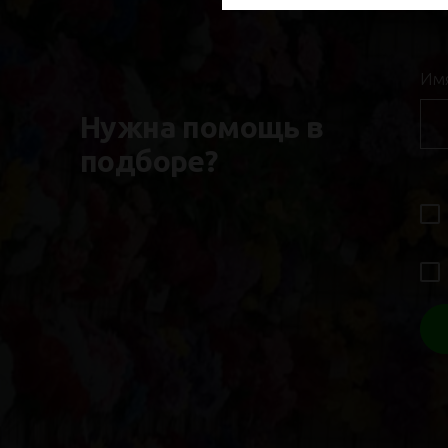
Им
Нужна помощь в
подборе?