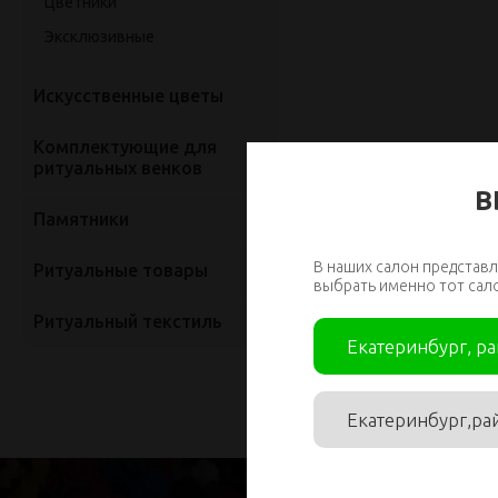
Цветники
Эксклюзивные
Искусственные цветы
Комплектующие для
ритуальных венков
В
Памятники
В наших салон представл
Ритуальные товары
выбрать именно тот сал
Ритуальный текстиль
Екатеринбург, р
Екатеринбург,ра