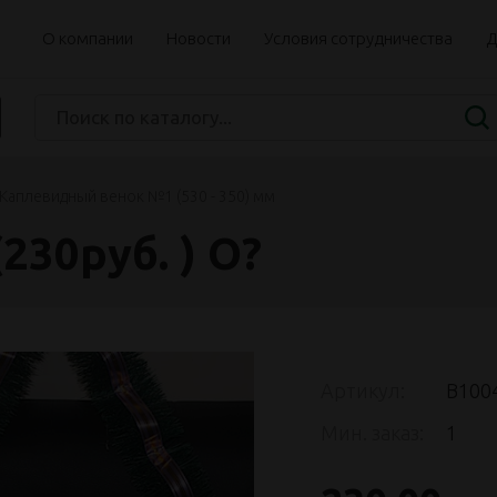
О компании
Новости
Условия сотрудничества
Д
Каплевидный венок №1 (530 - 350) мм
230руб. ) О?
Артикул:
В100
Мин. заказ:
1