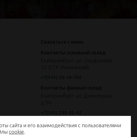
Связаться с нами
Контакты основной склад
Екатеринбург, ул. Онуфриева
55 (ГСК Ленинский)
+7(343)
20-18-702
Контакты филиал склад
Екатеринбург, ул. Димитрова,
д.50
+7(343)
290-62-62
оты сайта и его взаимодействия с пользователями
енные на сайте, не являются публичной офертой, определяемой
айлы
cookie
.