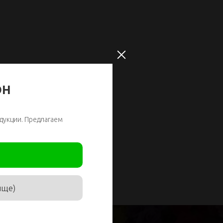
ОН
дукции. Предлагаем
ище)