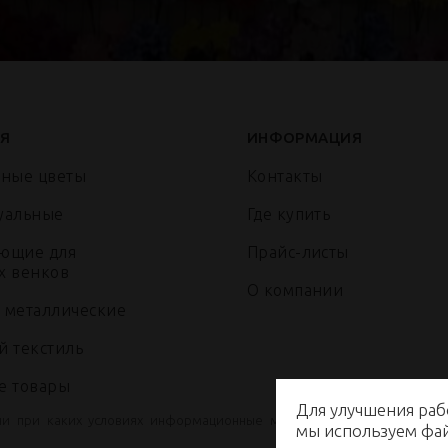
Я
ИНФОРМАЦИЯ
нные цветы
Контакты
уальные
Где купить
ющие для
Прайс-листы
х венков
О компании
 металлические
й текстиль
е товары
Для улучшения раб
ни при каких условиях информационные материалы и цены, размещ
мы используем ф