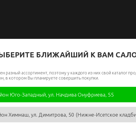
ЫБЕРИТЕ БЛИЖАЙШИЙ К ВАМ САЛ
ен разный ассортимент, поэтому у каждого из них свой каталог про
он, в котором Вы планируете совершить покупки.
айон Юго-Западный, ул. Начдива Онуфриева, 55
йон Химмаш, ул. Димитрова, 50 (Нижне-Исетское кладб