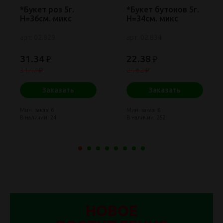
*Букет роз 5г.
*Букет бутонов 5г.
Н=36см. микс
Н=34см. микс
арт: 02.829
арт: 02.834
31.34
22.38
₽
₽
34.47 ₽
24.62 ₽
Заказать
Заказать
Мин. заказ: 6
Мин. заказ: 6
В наличии: 24
В наличии: 252
НОВОЕ