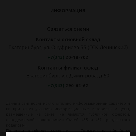
ИНФОРМАЦИЯ
Связаться с нами
Контакты основной склад
Екатеринбург, ул. Онуфриева 55 (ГСК Ленинский)
+7(343)
20-18-702
Контакты филиал склад
Екатеринбург, ул. Димитрова, д.50
+7(343)
290-62-62
Данный сайт носит исключительно информационный характер и
ни при каких условиях информационные материалы и цены,
размещенные на сайте, не являются публичной офертой,
определяемой положениями Статей 435 и 437 гражданского
кодекса РФ.
Политика конфиденциальности
Согласие на обработку