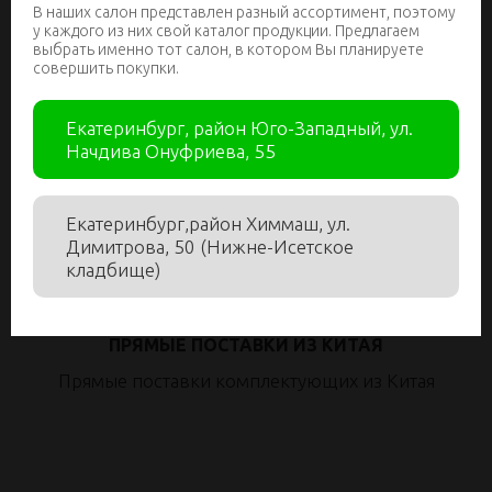
ПРИНИМАЕМ ЗАКАЗЫ 24/7
В наших салон представлен разный ассортимент, поэтому
у каждого из них свой каталог продукции. Предлагаем
Для вас работает круглосуточный интернет-
выбрать именно тот салон, в котором Вы планируете
магазин. Просто добавьте товары в корзину и
совершить покупки.
оформите заказ. Мы свяжемся с вами и
согласуем время доставки
Екатеринбург, район Юго-Западный, ул.
Начдива Онуфриева, 55
Екатеринбург,район Химмаш, ул.
Димитрова, 50 (Нижне-Исетское
кладбище)
ПРЯМЫЕ ПОСТАВКИ ИЗ КИТАЯ
Прямые поставки комплектующих из Китая