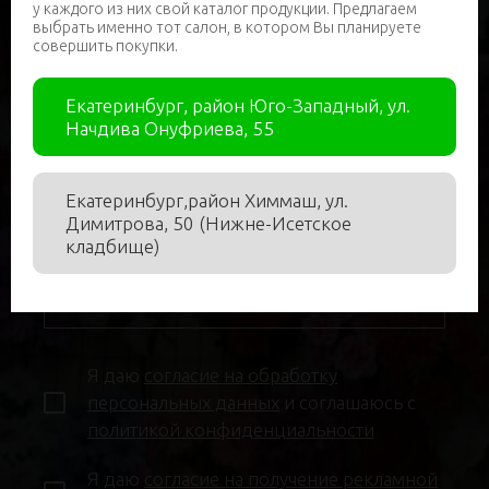
у каждого из них свой каталог продукции. Предлагаем
выбрать именно тот салон, в котором Вы планируете
Нужна помощь в подборе?
совершить покупки.
Екатеринбург, район Юго-Западный, ул.
Имя
*
Начдива Онуфриева, 55
Екатеринбург,район Химмаш, ул.
Димитрова, 50 (Нижне-Исетское
кладбище)
Телефон
*
Я даю
согласие на обработку
персональных данных
и соглашаюсь с
политикой конфиденциальности
Я даю
согласие на получение рекламной