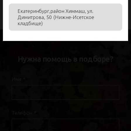
Екатеринбург,район Химмаш, ул.
Димитрова, 50 (Нижне-Исетское
кладбище)
Нужна помощь в подборе?
Имя
*
Телефон
*