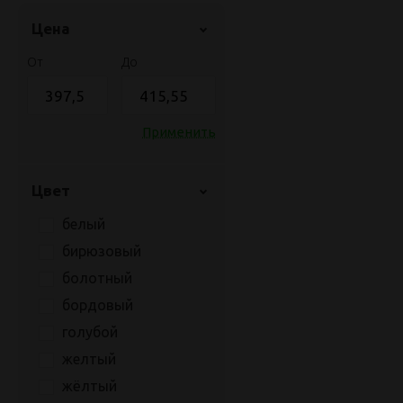
Цена
От
До
Применить
Цвет
белый
бирюзовый
болотный
бордовый
голубой
желтый
жёлтый