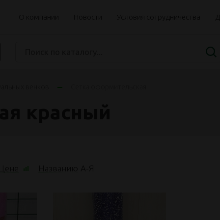
О компании
Новости
Условия сотрудничества
Д
уальных венков
Сетка оформительская
ая красный
Цене
Названию
А
-
Я