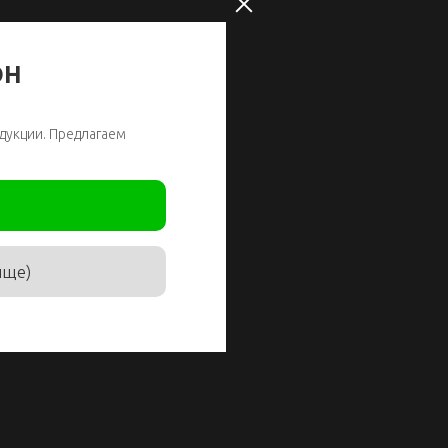
ОН
дукции. Предлагаем
ище)