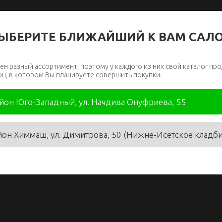
ЫБЕРИТЕ БЛИЖАЙШИЙ К ВАМ САЛ
ен разный ассортимент, поэтому у каждого из них свой каталог про
он, в котором Вы планируете совершить покупки.
айон Юго-Западный, ул. Начдива Онуфриева, 55
йон Химмаш, ул. Димитрова, 50 (Нижне-Исетское кладб