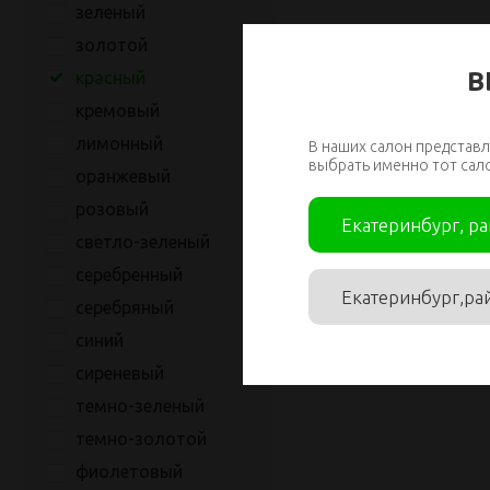
зеленый
золотой
В
красный
кремовый
лимонный
В наших салон представл
выбрать именно тот сал
оранжевый
розовый
Екатеринбург, р
светло-зеленый
серебренный
Екатеринбург,ра
серебряный
синий
сиреневый
темно-зеленый
темно-золотой
фиолетовый