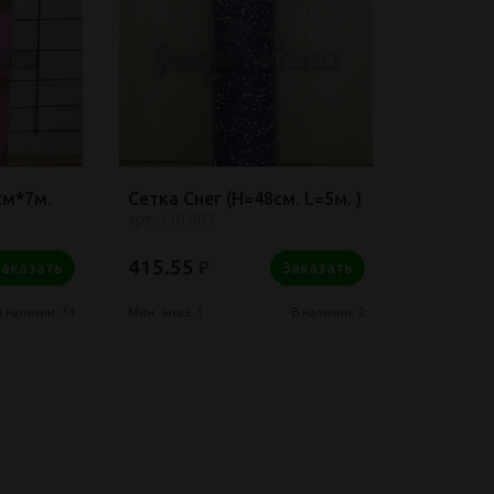
см*7м.
Сетка Снег (H=48см. L=5м. )
арт: 110.003
415.55
₽
Заказать
Заказать
В наличии: 14
Мин. заказ: 1
В наличии: 2