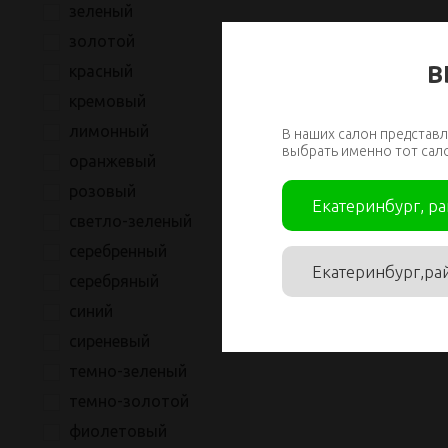
зеленый
золотой
В
красный
кремовый
лимонный
В наших салон представл
выбрать именно тот сал
оранжевый
розовый
Екатеринбург, р
светло-зеленый
серебренный
Екатеринбург,ра
серебряный
синий
сиреневый
темно-зеленый
темно-золотой
фиолетовый