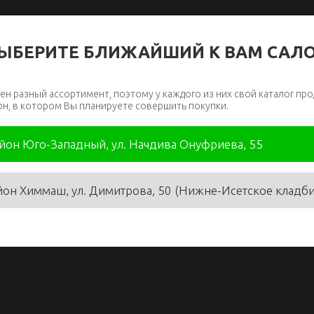
ЫБЕРИТЕ БЛИЖАЙШИЙ К ВАМ САЛ
ен разный ассортимент, поэтому у каждого из них свой каталог про
он, в котором Вы планируете совершить покупки.
айон Юго-Западный, ул. Начдива Онуфриева, 55
йон Химмаш, ул. Димитрова, 50 (Нижне-Исетское кладб