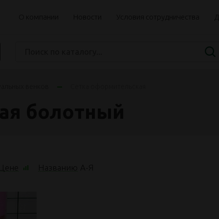
О компании
Новости
Условия сотрудничества
Д
уальных венков
Сетка оформительская
ая болотный
Цене
Названию
А
-
Я