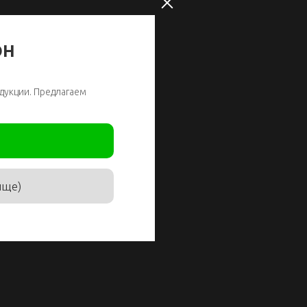
ОН
дукции. Предлагаем
ище)