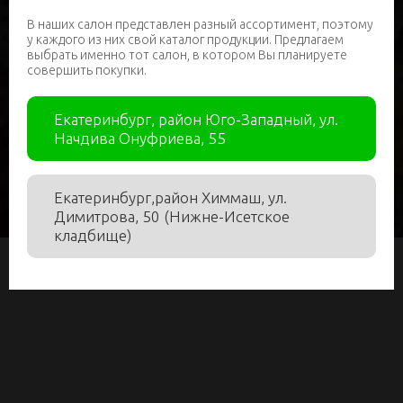
политикой конфиденциальности
В наших салон представлен разный ассортимент, поэтому
у каждого из них свой каталог продукции. Предлагаем
Я даю
согласие на получение рекламной
выбрать именно тот салон, в котором Вы планируете
совершить покупки.
информации
Екатеринбург, район Юго-Западный, ул.
Заказать
Начдива Онуфриева, 55
Екатеринбург,район Химмаш, ул.
Димитрова, 50 (Нижне-Исетское
кладбище)