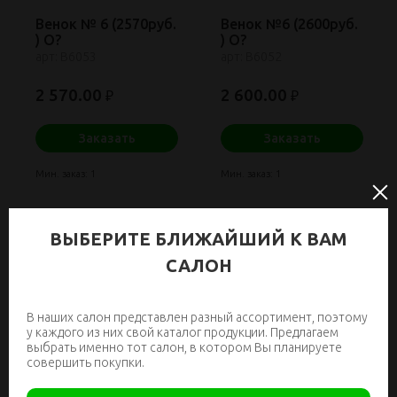
Венок № 6 (2570руб.
Венок №6 (2600руб.
) О?
) О?
арт: В6053
арт: В6052
2 570.00
2 600.00
₽
₽
Заказать
Заказать
Мин. заказ: 1
Мин. заказ: 1
ВЫБЕРИТЕ БЛИЖАЙШИЙ К ВАМ
САЛОН
В наших салон представлен разный ассортимент, поэтому
у каждого из них свой каталог продукции. Предлагаем
выбрать именно тот салон, в котором Вы планируете
совершить покупки.