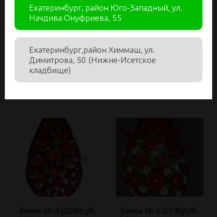
Венок №6 (2650руб.
Венок №6 (2660руб.
Екатеринбург, район Юго-Западный, ул.
) О?
) О?
Начдива Онуфриева, 55
арт: В6158
арт: В6140
2 650.00
2 660.00
₽
₽
Екатеринбург,район Химмаш, ул.
Димитрова, 50 (Нижне-Исетское
Заказать
Заказать
кладбище)
Мин. заказ: 1
Мин. заказ: 1
Венок № 6 (2690руб.
Венок № 6 (2740руб.