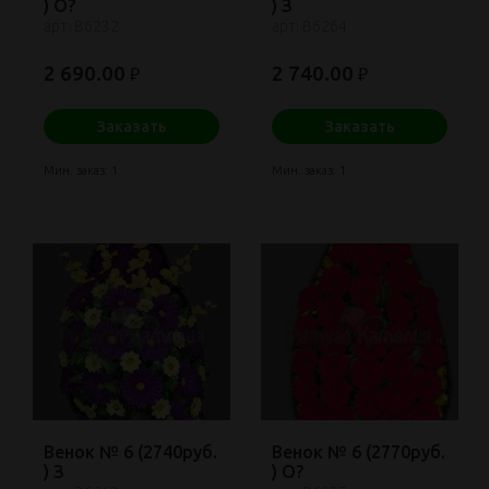
) О?
) З
арт: В6232
арт: В6264
2 690.00
2 740.00
₽
₽
Заказать
Заказать
Мин. заказ: 1
Мин. заказ: 1
Венок № 6 (2740руб.
Венок № 6 (2770руб.
) З
) О?