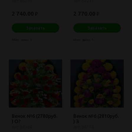
арт: В6263
арт: В6237
2 740.00
2 770.00
₽
₽
Заказать
Заказать
Мин. заказ: 1
Мин. заказ: 1
Венок №6 (2780руб.
Венок №6 (2810руб.
) О?
) З
арт: В6164
арт: В6174