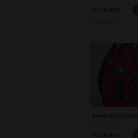
1 170.00
₽
Мин. заказ: 1
Венок № 4 (1230руб
арт: В4013
1 230.00
₽