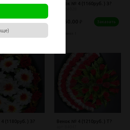
4 (1150руб. ) О?
Венок № 4 (1160руб. ) З?
арт: В4028
0
1 160.00
₽
₽
Заказать
Заказать
ище)
Мин. заказ: 1
4 (1180руб. ) З?
Венок № 4 (1210руб. ) Т?
арт: В4047