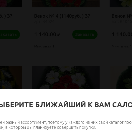
. ) З?
Венок № 4 (1140руб. ) З?
Венок № 
арт: В4024
арт: В4046
1 140.00
1 140.0
₽
Заказать
Заказать
Мин. заказ: 1
Мин. заказ: 1
ЫБЕРИТЕ БЛИЖАЙШИЙ К ВАМ САЛ
ен разный ассортимент, поэтому у каждого из них свой каталог про
он, в котором Вы планируете совершить покупки.