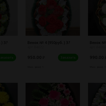
 ) З?
Венок № 4 (950руб. ) З?
Венок № 
арт: В4022
арт: В4066
950.00
990.00
₽
Заказать
Заказать
Мин. заказ: 1
Мин. заказ: 1