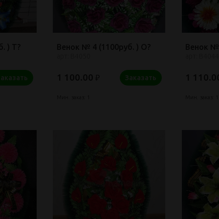
. ) Т?
Венок № 4 (1100руб. ) О?
Венок № 
арт: В4050
арт: В4044
1 100.00
1 110.0
₽
Заказать
Заказать
Мин. заказ: 1
Мин. заказ: 1