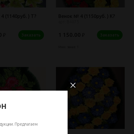
4 (1140руб. ) Т?
Венок № 4 (1150руб. ) К?
арт: В4075
0
1 150.00
₽
₽
Заказать
Заказать
Мин. заказ: 1
ОН
дукции. Предлагаем