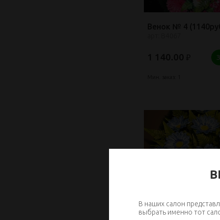
Венок № 4 (1140руб
арт: В4067
1 140.00
₽
Мин. заказ: 1
В
В наших салон представл
выбрать именно тот сал