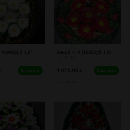
4 (990руб. ) З?
Венок № 4 (1020руб. ) З?
арт: В4032
1 020.00
₽
₽
Заказать
Заказать
Мин. заказ: 1