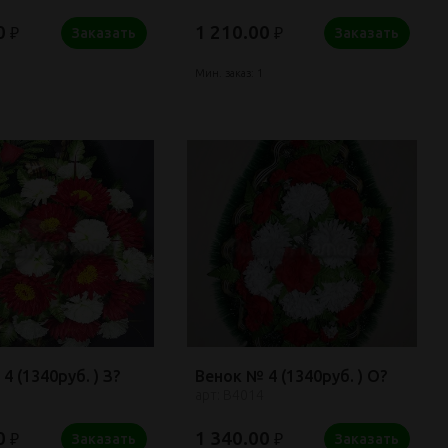
0
1 210.00
₽
₽
Заказать
Заказать
Мин. заказ: 1
4 (1340руб. ) З?
Венок № 4 (1340руб. ) О?
арт: В4014
0
1 340.00
₽
₽
Заказать
Заказать