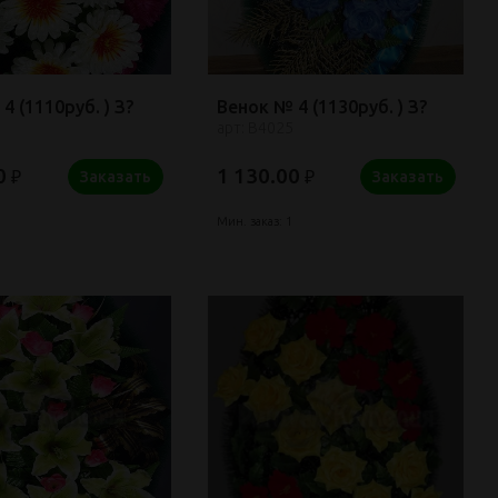
4 (1110руб. ) З?
Венок № 4 (1130руб. ) З?
арт: В4025
0
1 130.00
₽
₽
Заказать
Заказать
Мин. заказ: 1