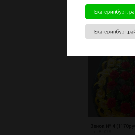
Венок № 4 (1150руб
арт: В4035
Екатеринбург, р
1 150.00
₽
Екатеринбург,ра
Мин. заказ: 1
Венок № 4 (1170руб
арт: В4078