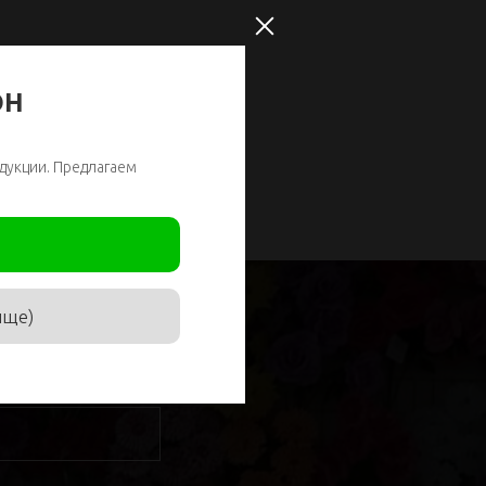
ОН
дукции. Предлагаем
ище)