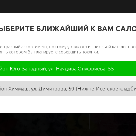
ЫБЕРИТЕ БЛИЖАЙШИЙ К ВАМ САЛ
ен разный ассортимент, поэтому у каждого из них свой каталог про
он, в котором Вы планируете совершить покупки.
айон Юго-Западный, ул. Начдива Онуфриева, 55
йон Химмаш, ул. Димитрова, 50 (Нижне-Исетское кладб
я
*
Телефон
*