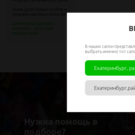
Рюша ритуальная для гроба
Ткань (для обивки гробов и
пошивки швейных изделий)
Швейная продукция с
В
церковно - печатной
атрибутекой
В наших салон представл
выбрать именно тот сал
Екатеринбург, р
Екатеринбург,ра
Им
Нужна помощь в
подборе?