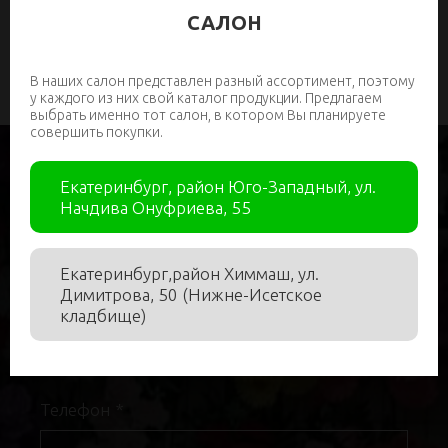
САЛОН
В наших салон представлен разный ассортимент, поэтому
у каждого из них свой каталог продукции. Предлагаем
выбрать именно тот салон, в котором Вы планируете
совершить покупки.
Екатеринбург, район Юго-Западный, ул.
Начдива Онуфриева, 55
Нужна помощь в подборе?
Екатеринбург,район Химмаш, ул.
Димитрова, 50 (Нижне-Исетское
Имя
*
кладбище)
Телефон
*