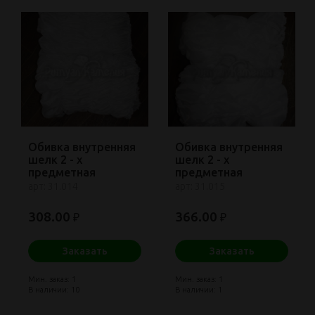
Обивка внутренняя
Обивка внутренняя
шелк 2 - х
шелк 2 - х
предметная
предметная
ЭКОНОМ
СТАНДАРТ
арт: 31.014
арт: 31.015
308.00
366.00
₽
₽
Заказать
Заказать
Мин. заказ: 1
Мин. заказ: 1
В наличии: 10
В наличии: 1