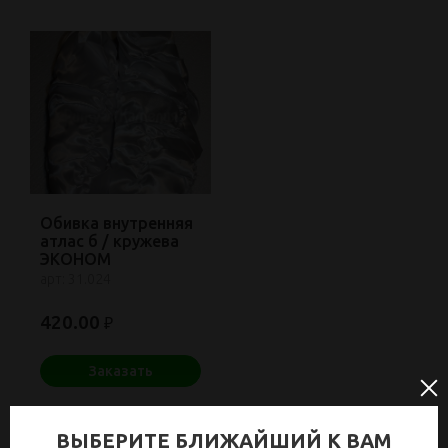
Обивка внутренняя
атлас б / кружева
ЭКОНОМ
арт: 31.024
420.00
₽
Заказать
Мин. заказ: 1
В наличии: 3
ВЫБЕРИТЕ БЛИЖАЙШИЙ К ВАМ