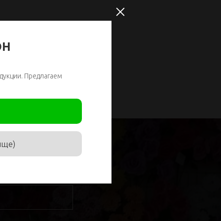
ОН
дукции. Предлагаем
ище)