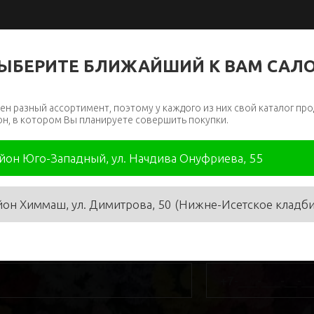
ЫБЕРИТЕ БЛИЖАЙШИЙ К ВАМ САЛ
ен разный ассортимент, поэтому у каждого из них свой каталог про
он, в котором Вы планируете совершить покупки.
айон Юго-Западный, ул. Начдива Онуфриева, 55
йон Химмаш, ул. Димитрова, 50 (Нижне-Исетское кладб
я
*
Телефон
*