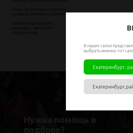
Рюша ритуальная для гроба
Ткань (для обивки гробов и
пошивки швейных изделий)
Швейная продукция с
В
церковно - печатной
атрибутекой
В наших салон представл
выбрать именно тот сал
Екатеринбург, р
Екатеринбург,ра
Им
Нужна помощь в
подборе?