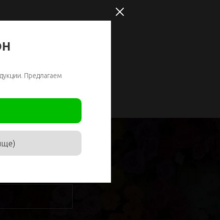
ОН
дукции. Предлагаем
ище)