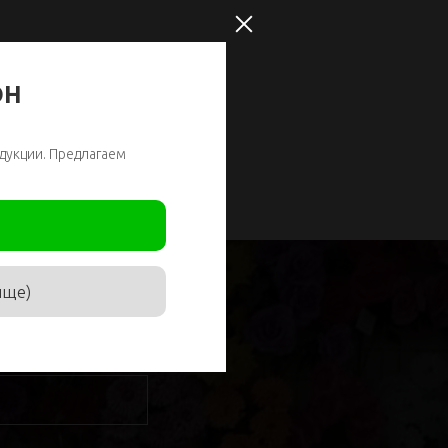
ОН
дукции. Предлагаем
ище)