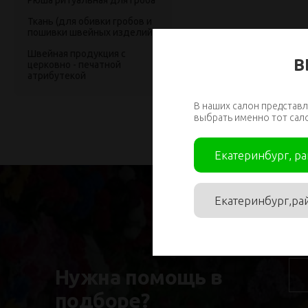
Рюша ритуальная для гроба
Ткань (для обивки гробов и
пошивки швейных изделий)
Швейная продукция с
В
церковно - печатной
атрибутекой
В наших салон представл
выбрать именно тот сал
Екатеринбург, р
Екатеринбург,ра
Им
Нужна помощь в
подборе?