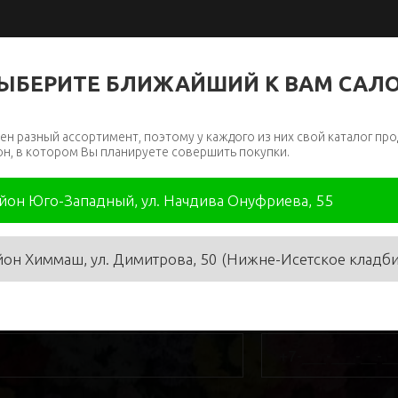
ЫБЕРИТЕ БЛИЖАЙШИЙ К ВАМ САЛ
ен разный ассортимент, поэтому у каждого из них свой каталог про
он, в котором Вы планируете совершить покупки.
айон Юго-Западный, ул. Начдива Онуфриева, 55
йон Химмаш, ул. Димитрова, 50 (Нижне-Исетское кладб
я
*
Телефон
*