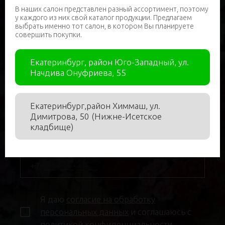
В наших салон представлен разный ассортимент, поэтому
у каждого из них свой каталог продукции. Предлагаем
выбрать именно тот салон, в котором Вы планируете
совершить покупки.
Нужна помощь в подборе?
Екатеринбург, район Юго-Западный, ул.
Начдива Онуфриева, 55
Имя
*
Екатеринбург,район Химмаш, ул.
Димитрова, 50 (Нижне-Исетское
кладбище)
Телефон
*
Я даю
согласие на обработку
персональных данных
и соглашаюсь с
политикой конфиденциальности