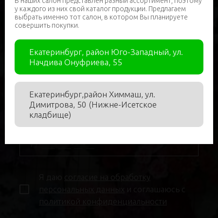
В наших салон представлен разный ассортимент, поэтому
у каждого из них свой каталог продукции. Предлагаем
выбрать именно тот салон, в котором Вы планируете
совершить покупки.
Нужна помощь в подборе?
Екатеринбург, район Юго-Западный, ул.
Начдива Онуфриева, 55
Имя
*
Екатеринбург,район Химмаш, ул.
Димитрова, 50 (Нижне-Исетское
кладбище)
Телефон
*
Я даю
согласие на обработку
персональных данных
и соглашаюсь с
политикой конфиденциальности