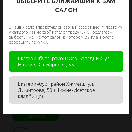
ВЫБЕРИТЕ БЛИЖАЙШИЙ К ВАМ
САЛОН
В наших салон представлен разный ассортимент, поэтому
у каждого из них свой каталог продукции. Предлагаем
выбрать именно тот салон, в котором Вы планируете
совершить покупки.
Екатеринбург, район Юго-Западный, ул.
Начдива Онуфриева, 55
*Золотая полоса 10
/ 50
Екатеринбург,район Химмаш, ул.
арт: 102.001
Димитрова, 50 (Нижне-Исетское
кладбище)
351.00
₽
Заказать
Мин. заказ: 1