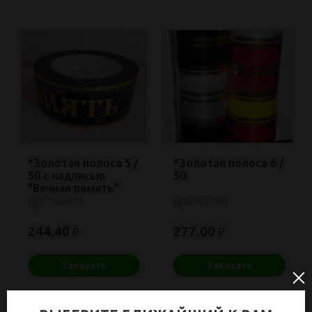
*Золотая полоса 5 /
*Золотая полоса 6 /
50 с надписью
50
"Вечная память"
арт: 102.014
арт: 102.006
244.40
277.00
₽
₽
Заказать
Заказать
Мин. заказ: 1
Мин. заказ: 1
В наличии: 6
В наличии: 4