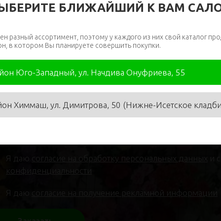
ЫБЕРИТЕ БЛИЖАЙШИЙ К ВАМ САЛ
ен разный ассортимент, поэтому у каждого из них свой каталог про
он, в котором Вы планируете совершить покупки.
айон Юго-Западный, ул. Начдива Онуфриева, 55
я
*
Телефон
*
йон Химмаш, ул. Димитрова, 50 (Нижне-Исетское кладб
Я даю
согласие на обработку персональных данных
и 
конфиденциальности
Я даю
согласие на получение рекламной информации