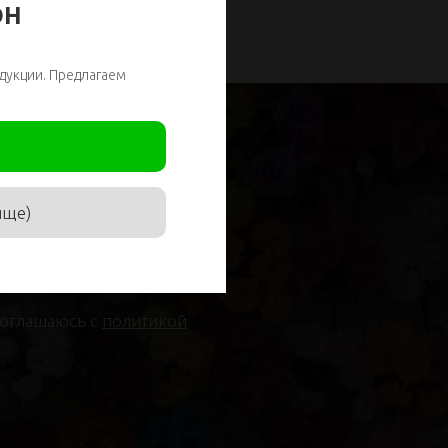
ОН
дукции. Предлагаем
ище)
соглашаюсь с
политикой