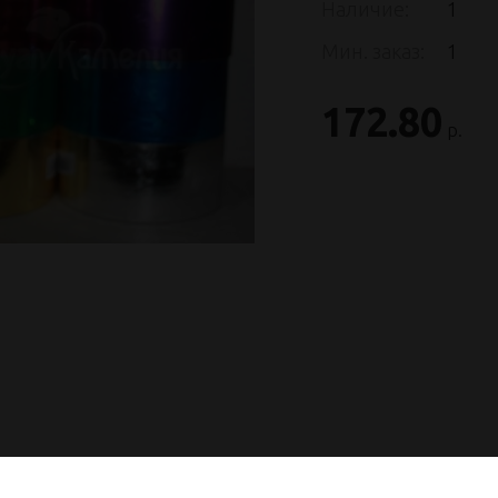
Наличие:
1
Мин. заказ:
1
172.80
р.