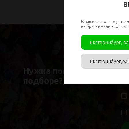
В
В наших салон представл
выбрать именно тот сал
Екатеринбург, р
Им
Екатеринбург,ра
Нужна помощь в
подборе?