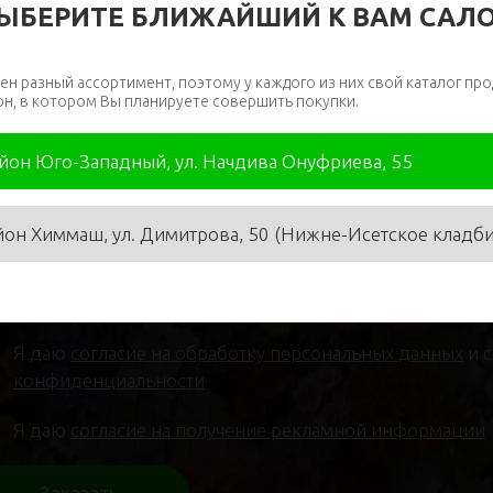
ЫБЕРИТЕ БЛИЖАЙШИЙ К ВАМ САЛ
ен разный ассортимент, поэтому у каждого из них свой каталог про
он, в котором Вы планируете совершить покупки.
айон Юго-Западный, ул. Начдива Онуфриева, 55
я
*
Телефон
*
йон Химмаш, ул. Димитрова, 50 (Нижне-Исетское кладб
Я даю
согласие на обработку персональных данных
и 
конфиденциальности
Я даю
согласие на получение рекламной информации