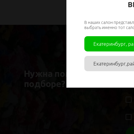
В
В наших салон представл
выбрать именно тот сал
Екатеринбург, р
Им
Екатеринбург,ра
Нужна помощь в
подборе?