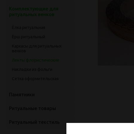
Комплектующие для
ритуальных венков
Ёлка ритуальная
Ёрш ритуальный
Каркасы для ритуальных
венков
Ленты флористические
Накладки из фольги
Сетка оформительская
Памятники
Ритуальные товары
Ритуальный текстиль