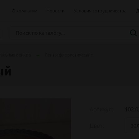
О компании
Новости
Условия сотрудничества
Д
уальных венков
Ленты флористические
ый
Артикул:
102.0
зе
Цвет: