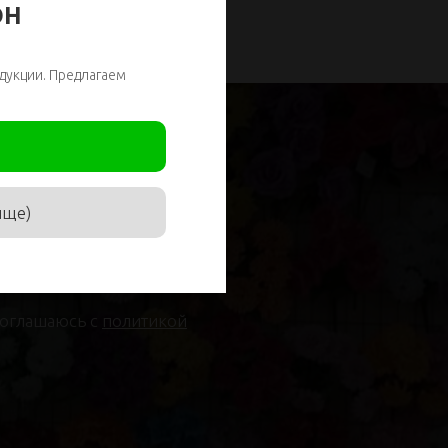
ОН
дукции. Предлагаем
ище)
соглашаюсь с
политикой