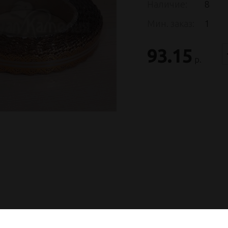
Наличие:
8
Мин. заказ:
1
93.15
р.