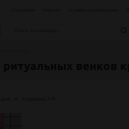
О компании
Новости
Условия сотрудничества
Д
уальных венков
 ритуальных венков 
Цене
Названию
А
-
Я