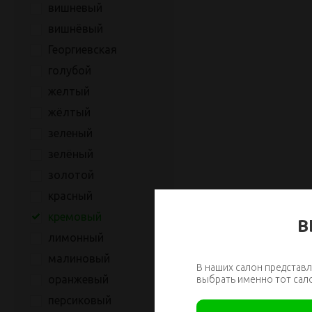
вишневый
вишнёвый
Георгиевская
голубой
желтый
жёлтый
зеленый
зелёный
золотой
красный
кремовый
В
лимонный
малиновый
В наших салон представл
оранжевый
выбрать именно тот сал
персиковый