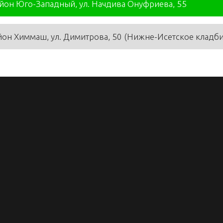
айон Юго-Западный, ул. Начдива Онуфриева, 55
йон Химмаш, ул. Димитрова, 50 (Нижне-Исетское кладб