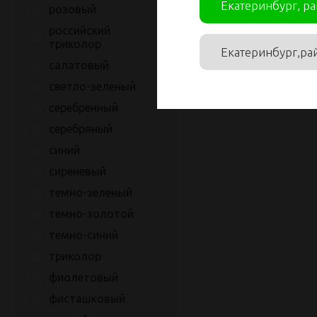
Екатеринбург, р
розовый
российский
триколор
Екатеринбург,ра
салатовый
светло-зеленый
серебренный
серебряный
синий
сиреневый
темно-зеленый
темно-золотой
темно-синий
триколор
фиолетовый
фисташковый