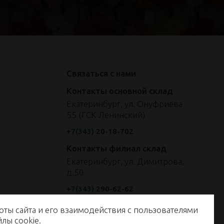
Связаться с нами
Контакты основной склад
Екатеринбург, ул. Онуфриева
55 (ГСК Ленинский)
+7(343)
20-18-702
Контакты филиал склад
Екатеринбург, ул. Димитрова,
д.50
+7(343)
290-62-62
оты сайта и его взаимодействия с пользователями
енные на сайте, не являются публичной офертой, определяемой
айлы
cookie
.