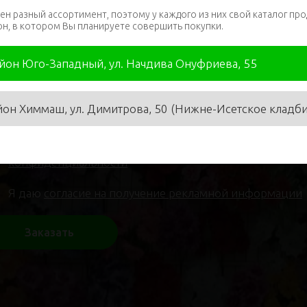
ен разный ассортимент, поэтому у каждого из них свой каталог про
он, в котором Вы планируете совершить покупки.
я
*
Телефон
*
айон Юго-Западный, ул. Начдива Онуфриева, 55
йон Химмаш, ул. Димитрова, 50 (Нижне-Исетское кладб
Я даю
согласие на обработку персональных данных
и 
конфиденциальности
Я даю
согласие на получение рекламной информации
Заказать