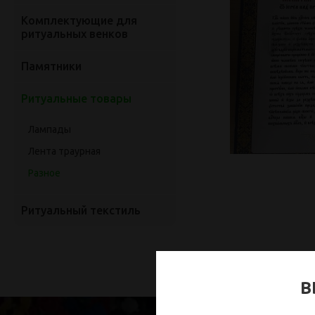
Комплектующие для
ритуальных венков
Памятники
Ритуальные товары
Лампады
Лента траурная
Разное
Ритуальный текстиль
В