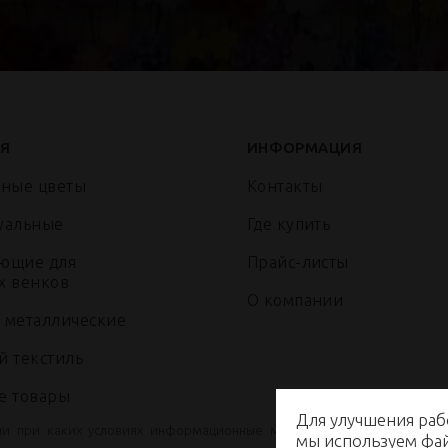
Я
ИНФОРМАЦИЯ
нные цветы
Контакты
уальные
Где купить
ющие для
Прайс-листы
х венков
О компании
 металлические
й текстиль
е товары
Для улучшения раб
ни при каких условиях информационные материалы и цены, размещ
мы используем ф