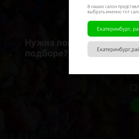
В наших салон представл
выбрать именно тот сал
Им
Екатеринбург, р
Нужна помощь в
Екатеринбург,ра
подборе?