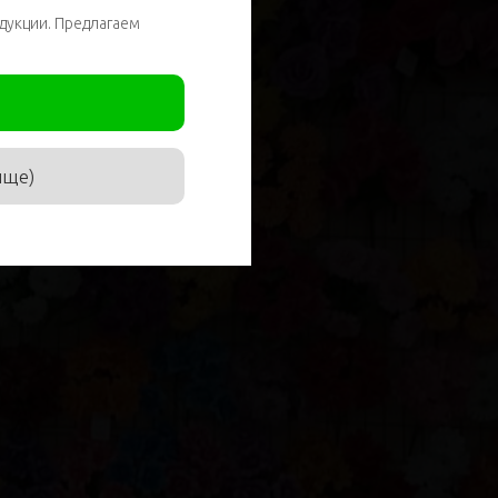
дукции. Предлагаем
ище)
соглашаюсь с
политикой