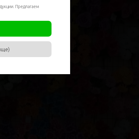
дукции. Предлагаем
ище)
соглашаюсь с
политикой