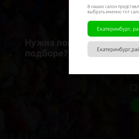
В наших салон представл
выбрать именно тот сал
Им
Екатеринбург, р
Нужна помощь в
Екатеринбург,ра
подборе?