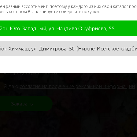
ен разный ассортимент, поэтому у каждого из них свой каталог про
он, в котором Вы планируете совершить покупки.
я
*
Телефон
*
айон Юго-Западный, ул. Начдива Онуфриева, 55
йон Химмаш, ул. Димитрова, 50 (Нижне-Исетское кладб
Я даю
согласие на обработку персональных данных
и 
конфиденциальности
Я даю
согласие на получение рекламной информации
Заказать