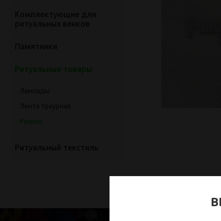
Комплектующие для
ритуальных венков
Памятники
Ритуальные товары
Лампады
Лента траурная
Разное
Ритуальный текстиль
В