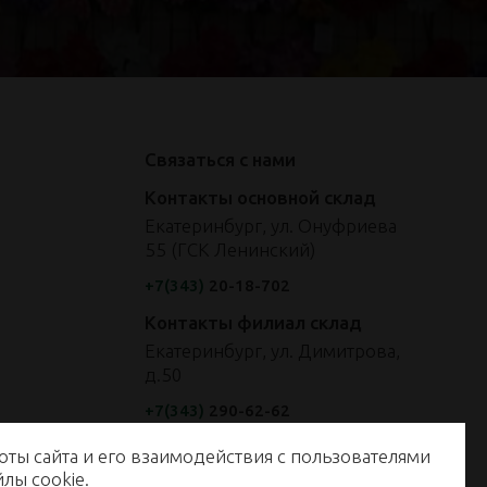
Связаться с нами
Контакты основной склад
Екатеринбург, ул. Онуфриева
55 (ГСК Ленинский)
+7(343)
20-18-702
Контакты филиал склад
Екатеринбург, ул. Димитрова,
д.50
+7(343)
290-62-62
оты сайта и его взаимодействия с пользователями
енные на сайте, не являются публичной офертой, определяемой
айлы
cookie
.