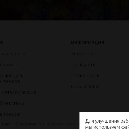
Я
ИНФОРМАЦИЯ
нные цветы
Контакты
уальные
Где купить
ющие для
Прайс-листы
х венков
О компании
 металлические
й текстиль
е товары
Для улучшения раб
ни при каких условиях информационные материалы и цены, размещ
мы используем ф