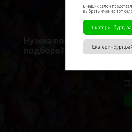
В наших салон представл
выбрать именно тот сал
Им
Екатеринбург, р
Нужна помощь в
Екатеринбург,ра
подборе?