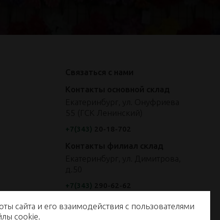
Связаться с нами
Контакты основной склад
Екатеринбург, ул. Онуфриева
55 (ГСК Ленинский)
+7(343)
20-18-702
Контакты филиал склад
Екатеринбург, ул. Димитрова,
д.50
+7(343)
290-62-62
оты сайта и его взаимодействия с пользователями
енные на сайте, не являются публичной офертой, определяемой
айлы
cookie
.