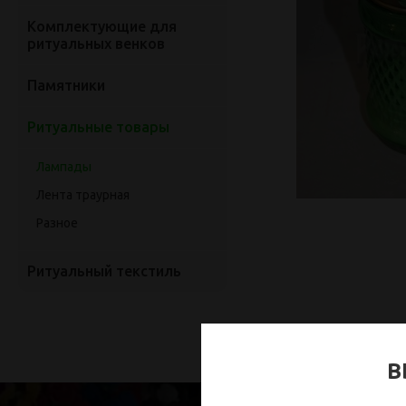
Комплектующие для
ритуальных венков
Памятники
Ритуальные товары
Лампады
Лента траурная
Разное
Ритуальный текстиль
В