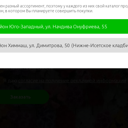
ен разный ассортимент, поэтому у каждого из них свой каталог про
он, в котором Вы планируете совершить покупки.
я
*
Телефон
*
айон Юго-Западный, ул. Начдива Онуфриева, 55
йон Химмаш, ул. Димитрова, 50 (Нижне-Исетское кладб
Я даю
согласие на обработку персональных данных
и 
конфиденциальности
Я даю
согласие на получение рекламной информации
Заказать