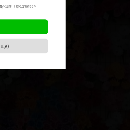
дукции. Предлагаем
ище)
соглашаюсь с
политикой