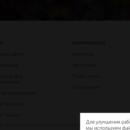
Я
ИНФОРМАЦИЯ
нные цветы
Контакты
уальные
Где купить
ющие для
Прайс-листы
х венков
О компании
 металлические
й текстиль
е товары
Для улучшения раб
ни при каких условиях информационные материалы и цены, размещ
мы используем ф