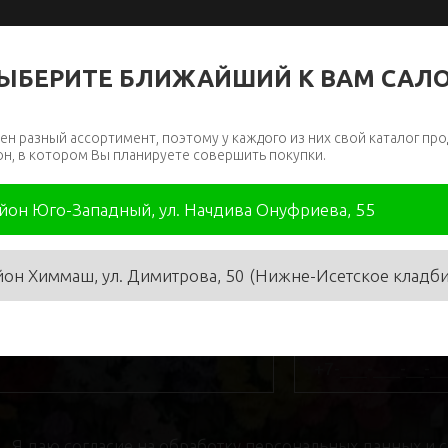
ЫБЕРИТЕ БЛИЖАЙШИЙ К ВАМ САЛ
ен разный ассортимент, поэтому у каждого из них свой каталог про
он, в котором Вы планируете совершить покупки.
айон Юго-Западный, ул. Начдива Онуфриева, 55
йон Химмаш, ул. Димитрова, 50 (Нижне-Исетское кладб
я
*
Телефон
*
Я даю
согласие на обработку персональных данных
и 