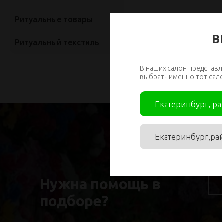
Ритуальные товары
В
Ритуальный текстиль
В наших салон представл
выбрать именно тот сал
Екатеринбург, р
Екатеринбург,ра
Им
Нужна помощь в
подборе?