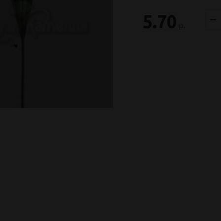
5.70
р.