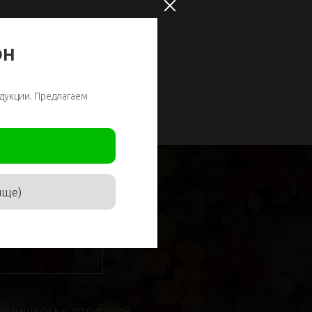
ОН
дукции. Предлагаем
ище)
соглашаюсь с
политикой