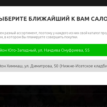
ЫБЕРИТЕ БЛИЖАЙШИЙ К ВАМ САЛ
ен разный ассортимент, поэтому у каждого из них свой каталог про
он, в котором Вы планируете совершить покупки.
айон Юго-Западный, ул. Начдива Онуфриева, 55
йон Химмаш, ул. Димитрова, 50 (Нижне-Исетское кладб
я
*
Телефон
*
Я даю
согласие на обработку персональных данных
и 