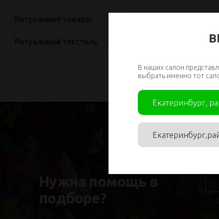
Ритуальные товары
В
Ритуальный текстиль
В наших салон представл
выбрать именно тот сал
Екатеринбург, р
Екатеринбург,ра
Им
Нужна помощь в
подборе?