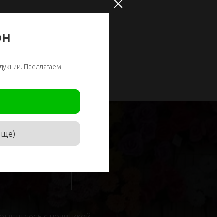
ОН
дукции. Предлагаем
ище)
соглашаюсь с
политикой