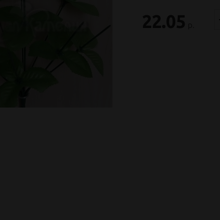
22.05
р.