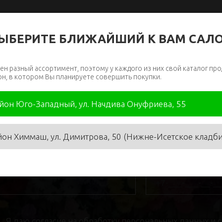
ЫБЕРИТЕ БЛИЖАЙШИЙ К ВАМ САЛ
ен разный ассортимент, поэтому у каждого из них свой каталог про
он, в котором Вы планируете совершить покупки.
айон Юго-Западный, ул. Начдива Онуфриева, 55
йон Химмаш, ул. Димитрова, 50 (Нижне-Исетское кладб
я
*
Телефон
*
Я даю
согласие на обработку персональных данных
и 