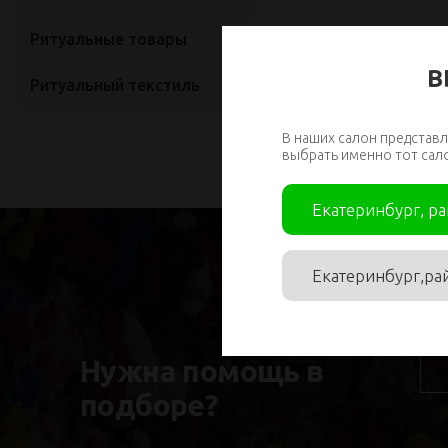
Ритуальные товары
В
Ритуальный текстиль
В наших салон представл
выбрать именно тот сал
Екатеринбург, р
Екатеринбург,ра
Им
Нужна помощь в
подборе?