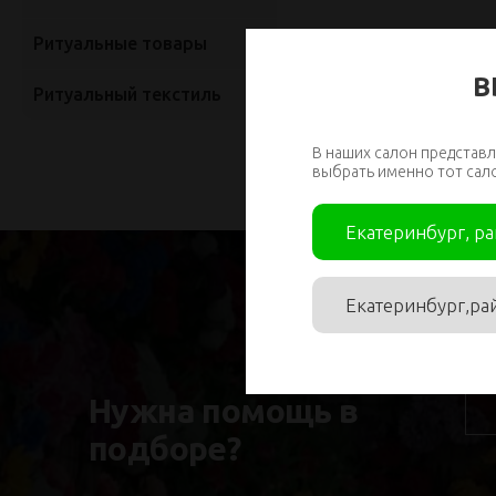
Ритуальные товары
В
Ритуальный текстиль
В наших салон представл
выбрать именно тот сал
Екатеринбург, р
Екатеринбург,ра
Им
Нужна помощь в
подборе?