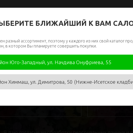
ЫБЕРИТЕ БЛИЖАЙШИЙ К ВАМ САЛ
ен разный ассортимент, поэтому у каждого из них свой каталог про
он, в котором Вы планируете совершить покупки.
айон Юго-Западный, ул. Начдива Онуфриева, 55
йон Химмаш, ул. Димитрова, 50 (Нижне-Исетское кладб
я
*
Телефон
*
Я даю
согласие на обработку персональных данных
и 