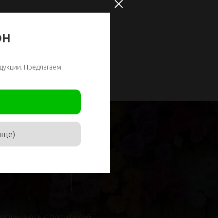
ОН
дукции. Предлагаем
ище)
соглашаюсь с
политикой