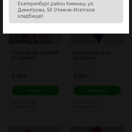
Екатеринбург,район Химмаш, ул.
Димитрова, 50 (Нижне-Исетское
кладбище)
Слои лилии крупной
Слои каллы атл.
D=130 mm
D=160mm
арт: 06.075
арт: 06.196
2.60
3.00
₽
₽
Заказать
Заказать
Мин. заказ: 100
Мин. заказ: 100
В наличии: 800
В наличии: 100