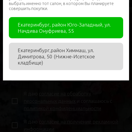
выбрать именно тот салон, в котором Вы планируете
Нужна помощь в подборе?
совершить покупки.
Екатеринбург, район Юго-Западный, ул.
Имя
*
Начдива Онуфриева, 55
Екатеринбург,район Химмаш, ул.
Димитрова, 50 (Нижне-Исетское
Телефон
*
кладбище)
Я даю
согласие на обработку
персональных данных
и соглашаюсь с
политикой конфиденциальности
Я даю
согласие на получение рекламной
информации